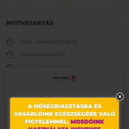
NYITVATARTÁS

Hétfő – péntek 09:00-20:00

Szombat 09:00-20:00

Vasárnap 10:00-18:00
KAPCSOLAT
Ez az oldal sütiket használ

+36 22 323 887
Weboldalunkon „cookie"-kat (továbbiakban „süti")
alkalmazunk. Ezek olyan fájlok, melyek információt tárolnak

Nincs megadva
webes böngészőjében. Ehhez az Ön hozzájárulása