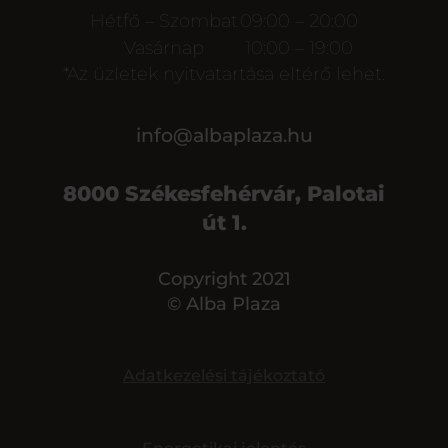
Hétfő – Szombat
09:00 – 20:00
Vasárnap
10:00 – 19:00
*Az üzletek nyitvatartása eltérő lehet.
info@albaplaza.hu
8000 Székesfehérvár, Palotai
út 1.
Copyright 2021
© Alba Plaza
Adatkezelési tájékoztató