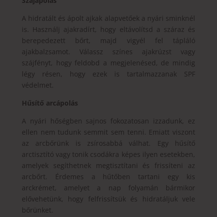
Szájápolás
A hidratált és ápolt ajkak alapvetőek a nyári sminknél
is. Használj ajakradírt, hogy eltávolítsd a száraz és
berepedezett bőrt, majd vigyél fel tápláló
ajakbalzsamot. Válassz színes ajakrúzst vagy
szájfényt, hogy feldobd a megjelenésed, de mindig
légy résen, hogy ezek is tartalmazzanak SPF
védelmet.
Hűsítő arcápolás
A nyári hőségben sajnos fokozatosan izzadunk, ez
ellen nem tudunk semmit sem tenni. Emiatt viszont
az arcbőrünk is zsírosabbá válhat. Egy hűsítő
arctisztító vagy tonik csodákra képes ilyen esetekben,
amelyek segíthetnek megtisztítani és frissíteni az
arcbőrt. Érdemes a hűtőben tartani egy kis
arckrémet, amelyet a nap folyamán bármikor
elővehetünk, hogy felfrissítsük és hidratáljuk vele
bőrünket.