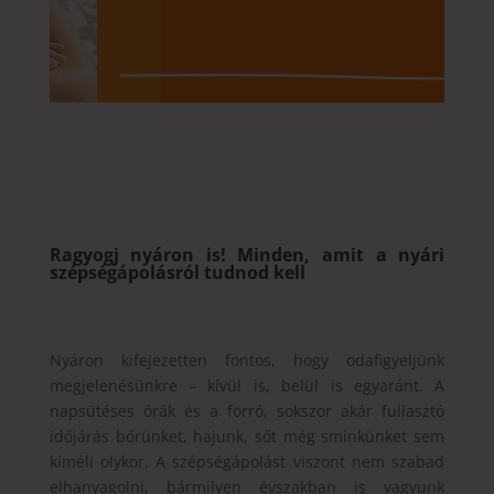
Ragyogj nyáron is! Minden, amit a nyári
szépségápolásról tudnod kell
Nyáron kifejezetten fontos, hogy odafigyeljünk
megjelenésünkre – kívül is, belül is egyaránt. A
napsütéses órák és a forró, sokszor akár fullasztó
időjárás bőrünket, hajunk, sőt még sminkünket sem
kíméli olykor. A szépségápolást viszont nem szabad
elhanyagolni, bármilyen évszakban is vagyunk