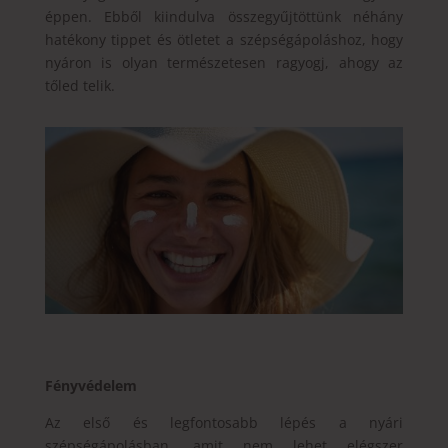
éppen. Ebből kiindulva összegyűjtöttünk néhány
hatékony tippet és ötletet a szépségápoláshoz, hogy
nyáron is olyan természetesen ragyogj, ahogy az
tőled telik.
Fényvédelem
Az első és legfontosabb lépés a nyári
szépségápolásban, amit nem lehet elégszer