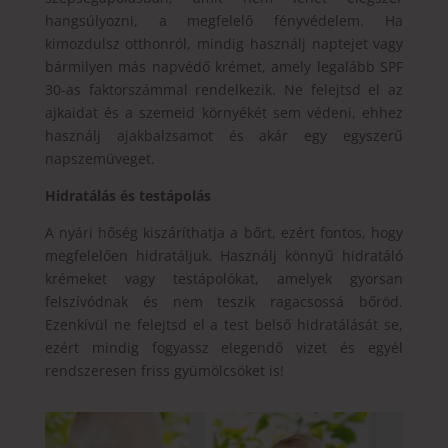
hangsúlyozni, a megfelelő fényvédelem. Ha
kimozdulsz otthonról, mindig használj naptejet vagy
bármilyen más napvédő krémet, amely legalább SPF
30-as faktorszámmal rendelkezik. Ne felejtsd el az
ajkaidat és a szemeid környékét sem védeni, ehhez
használj ajakbalzsamot és akár egy egyszerű
napszemüveget.
Hidratálás és testápolás
A nyári hőség kiszáríthatja a bőrt, ezért fontos, hogy
megfelelően hidratáljuk. Használj könnyű hidratáló
krémeket vagy testápolókat, amelyek gyorsan
felszívódnak és nem teszik ragacsossá bőröd.
Ezenkívül ne felejtsd el a test belső hidratálását se,
ezért mindig fogyassz elegendő vizet és egyél
rendszeresen friss gyümölcsöket is!