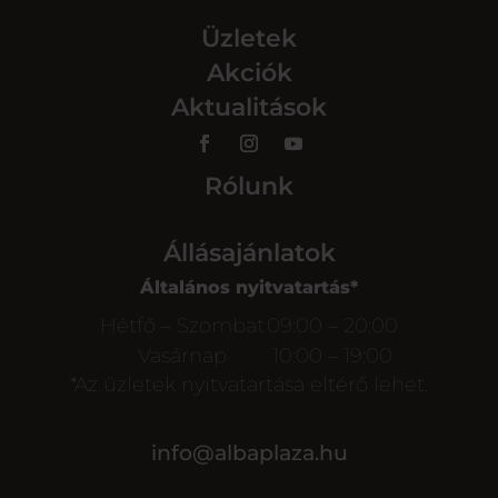
Üzletek
Akciók
Aktualitások
Rólunk
Állásajánlatok
Általános nyitvatartás*
Hétfő – Szombat
09:00 – 20:00
Vasárnap
10:00 – 19:00
*Az üzletek nyitvatartása eltérő lehet.
info@albaplaza.hu