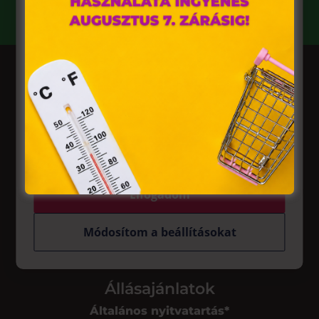
szükséges.
A „sütiket" az elektronikus hírközlésről szóló 2003. évi C.
törvény, az elektronikus kereskedelmi szolgáltatások, az
információs társadalommal összefüggő szolgáltatások
egyes kérdéseiről szóló 2001. évi CVIII. törvény, valamint az
Európai Unió előírásainak megfelelően használjuk. Azon
weblapoknak, melyek az Európai Unió országain belül
működnek, a „sütik" használatához, és ezeknek a
felhasználó számítógépén vagy egyéb eszközén történő
tárolásához a felhasználók hozzájárulását kell kérniük.
Üzletek
Akciók
Aktualitások
Elfogadom
Módosítom a beállításokat
Rólunk
Állásajánlatok
Általános nyitvatartás*