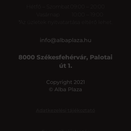
Hétfő – Szombat
09:00 – 20:00
Vasárnap
10:00 – 19:00
*Az üzletek nyitvatartása eltérő lehet.
info@albaplaza.hu
8000 Székesfehérvár, Palotai
út 1.
Copyright 2021
© Alba Plaza
Adatkezelési tájékoztató