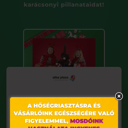
karácsonyi pillanataidat!
Ez az oldal sütiket használ
Weboldalunkon „cookie"-kat (továbbiakban „süti")
alkalmazunk. Ezek olyan fájlok, melyek információt tárolnak
VISSZA A FŐOLDALRA
webes böngészőjében. Ehhez az Ön hozzájárulása