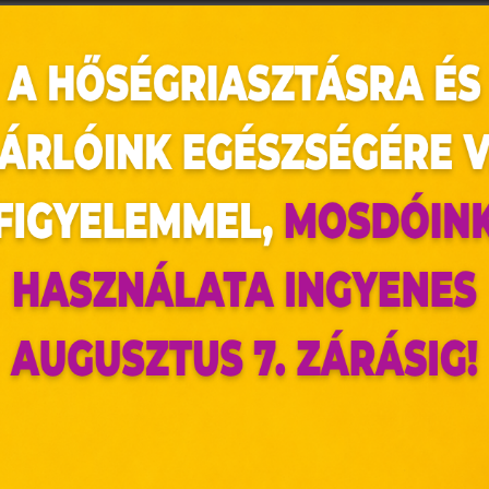
Frank Patríciáról
Több, mint 16 éve stylist-ként dolgozik,
az oldal sütiket használ
melyek keretein belül öltöztette a haza
évvel ezelőtt váltott és hasznos, önbi
hölgyeket. Segít megtalálni az önazonos
ldalunkon „cookie"-kat (továbbiakban „süti") alkalmazunk. Ezek 
amiknek minden ruhatárban ott van a he
ok, melyek információt tárolnak webes böngészőjében. Ehhez 
Friss édesanyaként, azzal szembesült,
járulása szükséges.
világába való visszatérés, illetve az is, 
ütiket" az elektronikus hírközlésről szóló 2003. évi C. törvén
Ezért szolgáltatásait kibővítette, ki
tronikus kereskedelmi szolgáltatások, az információs társadal
öltözködésükkel és megjelenésükkel hogy