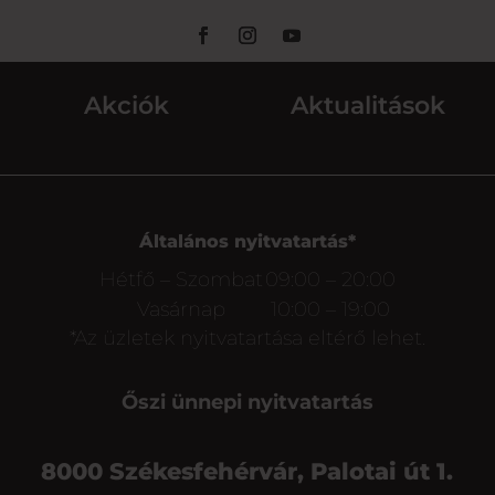
Akciók
Aktualitások
Általános nyitvatartás*
Hétfő – Szombat
09:00 – 20:00
Vasárnap
10:00 – 19:00
*Az üzletek nyitvatartása eltérő lehet.
Őszi ünnepi nyitvatartás
8000 Székesfehérvár, Palotai út 1.