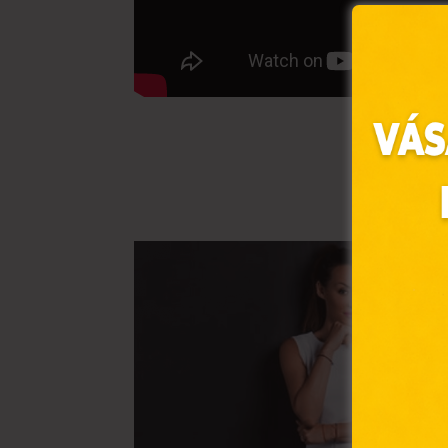
Ez 
Webo
fájl
hozzá
A „s
elek