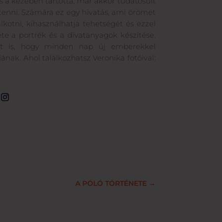
s a kezében tartotta, már akkor tudatosult
enni. Számára ez egy hivatás, ami örömet
kotni, kihasználhatja tehetségét és ezzel
te a portrék és a divatanyagok készítése.
zt is, hogy minden nap új emberekkel
k. Ahol találkozhatsz Veronika fotóival:
A PÓLÓ TÖRTÉNETE
→