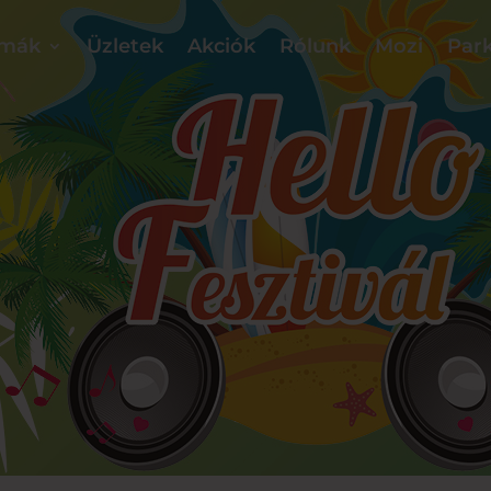
mák
Üzletek
Akciók
Rólunk
Mozi
Park