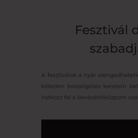
Fesztivál 
szabadjá
A fesztiválok a nyár elengedhetetl
kötetlen beszélgetés keretein be
iratkozz fel a bevásárlóközpont csa