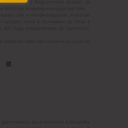
p, amin át a felgyülemlett stresszt és
feltölti és rengeteg energiája lesz tőle.
 ketten élik a mindennapjaikat. Anitának
jon nyújtani, mind a munkában és mind a
k azt, hogy megtalálhassa az egyensúlyt,
órából áll, ebbe kell sűrítenie az anyai és
 gyermekkora óta érdeklődött a fotográfia