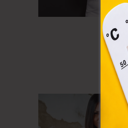
össze
vala
webl
hasz
eszkö