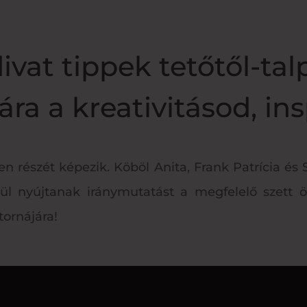
divat tippek tetőtől-tal
ra a kreativitásod, ins
en részét képezik. Köböl Anita, Frank Patrícia és
lül nyújtanak iránymutatást a megfelelő szett ös
tornájára!