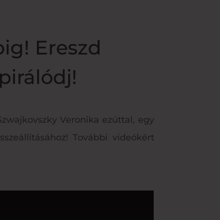
pig! Ereszd
pirálódj!
 Szwajkovszky Veronika ezúttal, egy
szeállításához! További videókért