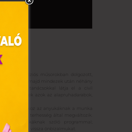
 először televíziós műsorokban dolgozott,
i hírességeket, majd mindezek után néhány
zalomnövelő tanácsokkal látja el a civil
 stílust, melyek azok az alapruhadarabok,
olyan
lye.
az Ön
 hogy gondot okoz az anyukáknak a munka
hogy a testük a terhesség által megváltozik.
y, az
fejezetten anyukáknak szóló programmal;
ommal
an nyerhetik vissza önbizalmukat.