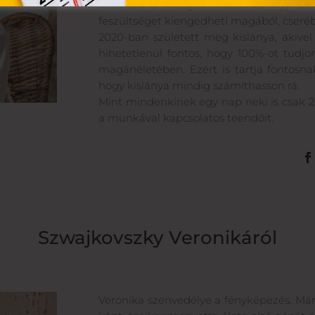
Számára a mozgás életforma, egy szele
feszültséget kiengedheti magából, cserébe 
2020-ban született meg kislánya, akivel
hihetetlenül fontos, hogy 100%-ot tud
magánéletében. Ezért is tartja fontosna
hogy kislánya mindig számíthasson rá.
Mint mindenkinek egy nap neki is csak 24 
a munkával kapcsolatos teendőit.
Szwajkovszky Veronikáról
Veronika szenvedélye a fényképezés. Már