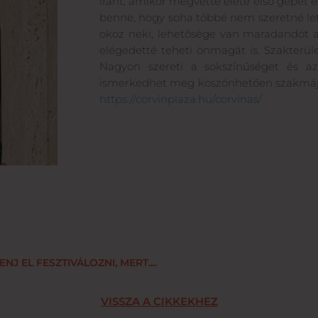
iránt, amikor megvette élete első gépét é
benne, hogy soha többé nem szeretné let
okoz neki, lehetősége van maradandót al
elégedetté teheti önmagát is. Szakterüle
Nagyon szereti a sokszínűséget és a
ismerkedhet meg köszönhetően szakmájána
https://corvinplaza.hu/corvinas/
 EL FESZTIVÁLOZNI, MERT....
VISSZA A CIKKEKHEZ