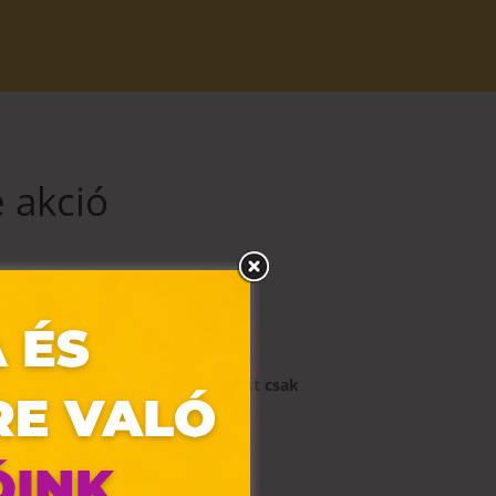
e akció
zemüvegedbe
80.200 Ft helyett, most csak