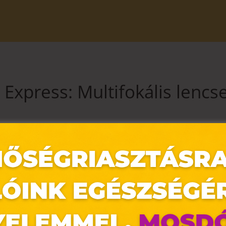
 Express: Multifokális lencs
gyetlen multifokális szemüveggel!
emüveglencsénket minden távolságra, kényelmi bevonatokkal, új s
xpress.hu/hu/akciok/szemuveglencse-akcio-324