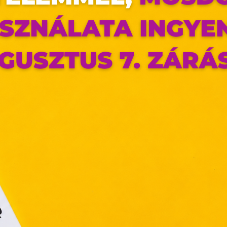
az oldal sütiket használ
ldalunkon „cookie"-kat (továbbiakban „süti") alkalmazunk. Ezek 
ok, melyek információt tárolnak webes böngészőjében. Ehhez 
járulása szükséges.
ütiket" az elektronikus hírközlésről szóló 2003. évi C. törvén
tronikus kereskedelmi szolgáltatások, az információs társadal
függő szolgáltatások egyes kérdéseiről szóló 2001. évi CVIII. tö
mint az Európai Unió előírásainak megfelelően használjuk.
apoknak, melyek az Európai Unió országain belül működnek, a „s
nálatához, és ezeknek a felhasználó számítógépén vagy 
zén történő tárolásához a felhasználók hozzájárulását kell kérniü
Elfogadom