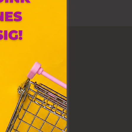
olyan
az Ön
y, az
ommal
rvény,
 Azon
ütik"
egyéb
k.