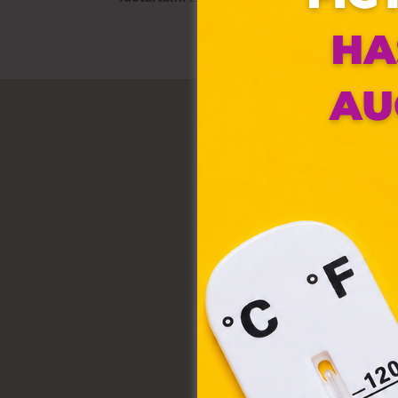
Ez 
Webo
fájl
hozzá
A „s
elek
össze
vala
webl
hasz
eszkö