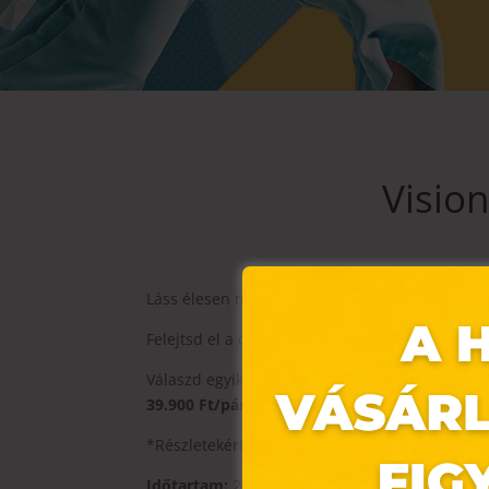
Vision
Láss élesen minden távolságra!
Felejtsd el a cserélgetést és maradj stílusos e
Válaszd egyik legnépszerűbb multifokális sz
39.900 Ft/pár* áron!
*Részletekért kattints ide:
https://www.visione
Időtartam:
2024.06.13.-07.14.