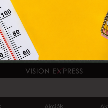
Módosítom a beállításokat
k
Akciók
Ak