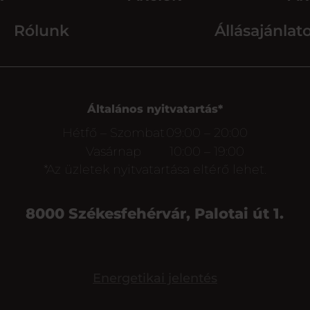
Rólunk
Állásajánlat
Általános nyitvatartás*
Hétfő – Szombat
09:00 – 20:00
Vasárnap
10:00 – 19:00
*Az üzletek nyitvatartása eltérő lehet.
8000 Székesfehérvár, Palotai út 1.
Energetikai jelentés