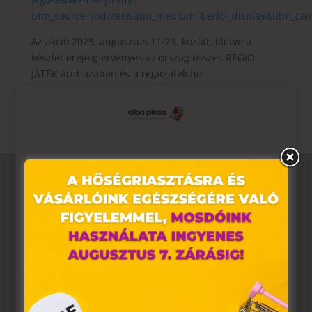
utm_source=indotek&utm_medium=berloi_display&utm_cam
Az akció 2025. augusztus 11-23. között, illetve a
készlet erejéig érvényes az ország összes REGIO
JÁTÉK áruházában és a regiojatek.hu
webáruházban.
Ez az oldal sütiket használ
Weboldalunkon „cookie"-kat (továbbiakban „süti")
alkalmazunk. Ezek olyan fájlok, melyek információt tárolnak
webes böngészőjében. Ehhez az Ön hozzájárulása
szükséges.
A „sütiket" az elektronikus hírközlésről szóló 2003. évi C.
törvény, az elektronikus kereskedelmi szolgáltatások, az
információs társadalommal összefüggő szolgáltatások
egyes kérdéseiről szóló 2001. évi CVIII. törvény, valamint az