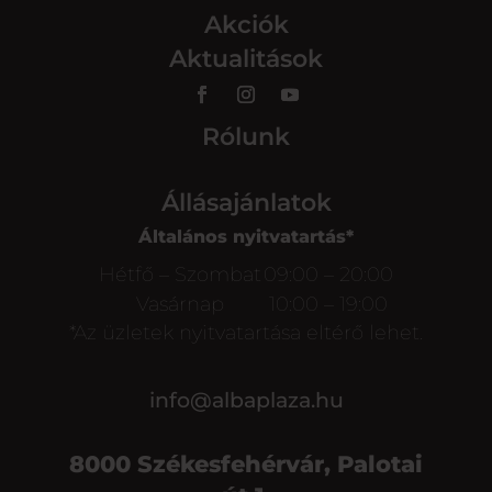
Akciók
Aktualitások
Rólunk
Állásajánlatok
Általános nyitvatartás*
Hétfő – Szombat
09:00 – 20:00
Vasárnap
10:00 – 19:00
*Az üzletek nyitvatartása eltérő lehet.
info@albaplaza.hu
8000 Székesfehérvár, Palotai