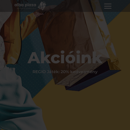
Akcióink
REGIO Játék: 20% kedvezmény