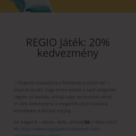
REGIO Játék: 20%
kedvezmény
✨ Engedd szabadjára a fantáziád a LEGO-val! ✨
Most itt az idő, hogy életre keltsd a saját világodat!
Legyen az kastély, űrhajó vagy varázslatos város!
🎉 20% kedvezmény a megjelölt LEGO Fantázia
termékekre a készlet erejéig.
Ne hagyd ki – alkoss, építs, álmodj!🏰👉 Nézz körül
itt:
https://www.regiojatek.hu/termek-lista-
legokedvezmeny.html?