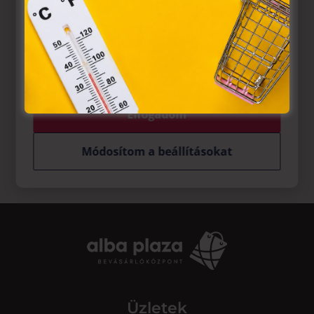
Európai Unió előírásainak megfelelően használjuk. Azon
weblapoknak, melyek az Európai Unió országain belül
működnek, a „sütik" használatához, és ezeknek a
felhasználó számítógépén vagy egyéb eszközén történő
tárolásához a felhasználók hozzájárulását kell kérniük.
Elfogadom
Módosítom a beállításokat
Üzletek