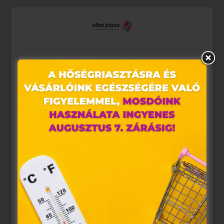
Ez az oldal sütiket használ
Weboldalunkon „cookie"-kat (továbbiakban „süti")
alkalmazunk. Ezek olyan fájlok, melyek információt tárolnak
webes böngészőjében. Ehhez az Ön hozzájárulása
szükséges.
A „sütiket" az elektronikus hírközlésről szóló 2003. évi C.
törvény, az elektronikus kereskedelmi szolgáltatások, az
információs társadalommal összefüggő szolgáltatások
egyes kérdéseiről szóló 2001. évi CVIII. törvény, valamint az
Európai Unió előírásainak megfelelően használjuk. Azon
weblapoknak, melyek az Európai Unió országain belül
működnek, a „sütik" használatához, és ezeknek a
felhasználó számítógépén vagy egyéb eszközén történő
tárolásához a felhasználók hozzájárulását kell kérniük.