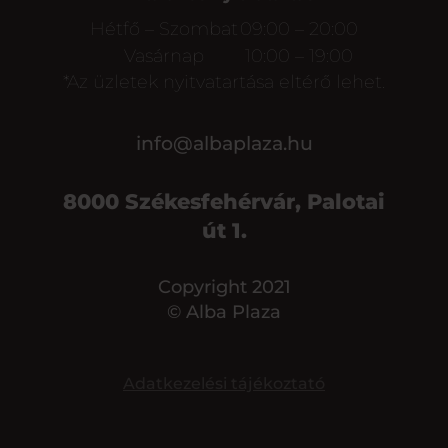
Hétfő – Szombat
09:00 – 20:00
Vasárnap
10:00 – 19:00
*Az üzletek nyitvatartása eltérő lehet.
info@albaplaza.hu
8000 Székesfehérvár, Palotai
út 1.
Copyright 2021
© Alba Plaza
Adatkezelési tájékoztató