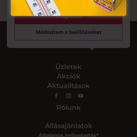
Elfogadom
Módosítom a beállításokat
Üzletek
Akciók
Aktualitások
Rólunk
Állásajánlatok
Általános nyitvatartás*