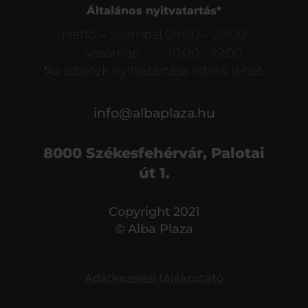
Általános nyitvatartás*
Hétfő – Szombat
09:00 – 20:00
Vasárnap
10:00 – 19:00
*Az üzletek nyitvatartása eltérő lehet.
info@albaplaza.hu
8000 Székesfehérvár, Palotai
út 1.
Copyright 2021
© Alba Plaza
Adatkezelési tájékoztató