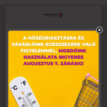
Ez az oldal sütiket használ
Weboldalunkon „cookie"-kat (továbbiakban „süti")
alkalmazunk. Ezek olyan fájlok, melyek információt tárolnak
webes böngészőjében. Ehhez az Ön hozzájárulása
szükséges.
A „sütiket" az elektronikus hírközlésről szóló 2003. évi C.
törvény, az elektronikus kereskedelmi szolgáltatások, az
információs társadalommal összefüggő szolgáltatások
egyes kérdéseiről szóló 2001. évi CVIII. törvény, valamint az
Európai Unió előírásainak megfelelően használjuk. Azon
weblapoknak, melyek az Európai Unió országain belül
működnek, a „sütik" használatához, és ezeknek a
felhasználó számítógépén vagy egyéb eszközén történő
tárolásához a felhasználók hozzájárulását kell kérniük.