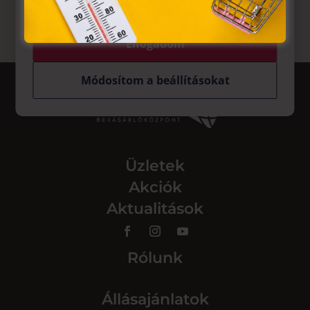
Elfogadom
Módosítom a beállításokat
Üzletek
Akciók
Aktualitások
Rólunk
Állásajánlatok