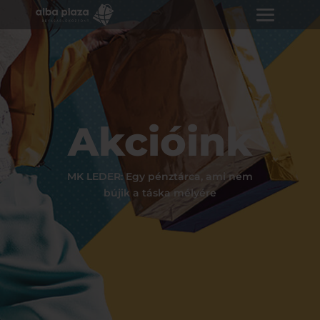
Akcióink
MK LEDER: Egy pénztárca, ami nem
bújik a táska mélyére