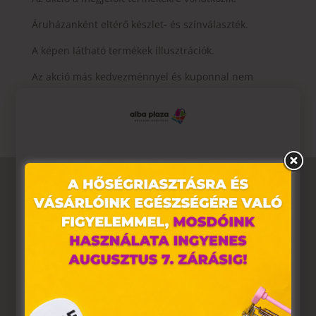
Áruházanként eltérő készlet- és színválaszték.
A képen látható termékek illusztrációk.
Az akció más kedvezménnyel és kuponnal nem
vonható össze.
Ez az oldal sütiket használ
Weboldalunkon „cookie"-kat (továbbiakban „süti")
alkalmazunk. Ezek olyan fájlok, melyek információt tárolnak
webes böngészőjében. Ehhez az Ön hozzájárulása
szükséges.
A „sütiket" az elektronikus hírközlésről szóló 2003. évi C.
törvény, az elektronikus kereskedelmi szolgáltatások, az
információs társadalommal összefüggő szolgáltatások
egyes kérdéseiről szóló 2001. évi CVIII. törvény, valamint az