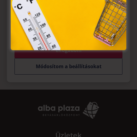
Európai Unió előírásainak megfelelően használjuk. Azon
weblapoknak, melyek az Európai Unió országain belül
működnek, a „sütik" használatához, és ezeknek a
felhasználó számítógépén vagy egyéb eszközén történő
tárolásához a felhasználók hozzájárulását kell kérniük.
Elfogadom
Módosítom a beállításokat
Üzletek