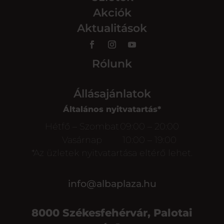
Akciók
Aktualitások
Rólunk
Állásajánlatok
Általános nyitvatartás*
Hétfő – Szombat
09:00 – 20:00
Vasárnap
10:00 – 19:00
*Az üzletek nyitvatartása eltérő lehet.
info@albaplaza.hu
8000 Székesfehérvár, Palotai