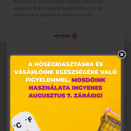
Ne hagyd ki a szezon egyik legjobb leárazását –
válogass cipők, táskák és kiegészítők közül, és
frissítsd fel a gardróbod stílusosan! 👟👜✨
Ez az oldal sütiket használ
Weboldalunkon „cookie"-kat (továbbiakban „süti")
alkalmazunk. Ezek olyan fájlok, melyek információt tárolnak
webes böngészőjében. Ehhez az Ön hozzájárulása
szükséges.
A „sütiket" az elektronikus hírközlésről szóló 2003. évi C.
törvény, az elektronikus kereskedelmi szolgáltatások, az
információs társadalommal összefüggő szolgáltatások
egyes kérdéseiről szóló 2001. évi CVIII. törvény, valamint az
Európai Unió előírásainak megfelelően használjuk. Azon
weblapoknak, melyek az Európai Unió országain belül