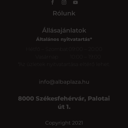
Rólunk
Állásajánlatok
Általános nyitvatartás*
Hétfő – Szombat
09:00 – 20:00
Vasárnap
10:00 – 19:00
*Az üzletek nyitvatartása eltérő lehet.
info@albaplaza.hu
8000 Székesfehérvár, Palotai
út 1.
Copyright 2021