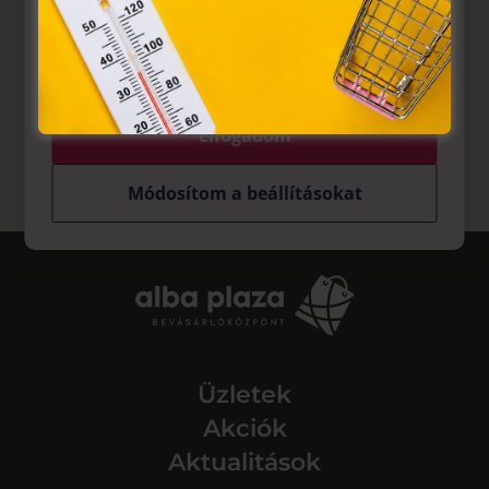
működnek, a „sütik" használatához, és ezeknek a
felhasználó számítógépén vagy egyéb eszközén történő
tárolásához a felhasználók hozzájárulását kell kérniük.
Elfogadom
Módosítom a beállításokat
Üzletek
Akciók
Aktualitások