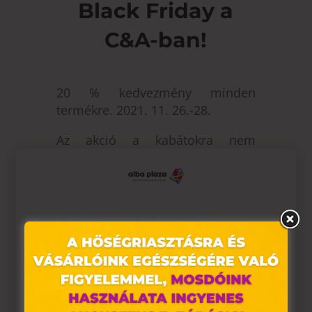
Black Friday a
C&A-ban!
20 % kedvezmény minden
termékre. 2021. 11. 26.-28.
Az akció a kabátokra nem
érvényes.
Ez az oldal sütiket használ
Weboldalunkon „cookie"-kat (továbbiakban „süti")
alkalmazunk. Ezek olyan fájlok, melyek információt tárolnak
webes böngészőjében. Ehhez az Ön hozzájárulása
szükséges.