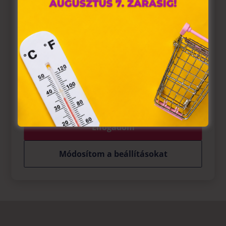
A „sütiket" az elektronikus hírközlésről szóló 2003. évi C.
törvény, az elektronikus kereskedelmi szolgáltatások, az
információs társadalommal összefüggő szolgáltatások
egyes kérdéseiről szóló 2001. évi CVIII. törvény, valamint az
Európai Unió előírásainak megfelelően használjuk. Azon
weblapoknak, melyek az Európai Unió országain belül
működnek, a „sütik" használatához, és ezeknek a
felhasználó számítógépén vagy egyéb eszközén történő
tárolásához a felhasználók hozzájárulását kell kérniük.
Elfogadom
Módosítom a beállításokat