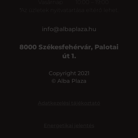
Vasárnap
10:00 – 19:00
*Az üzletek nyitvatartása eltérő lehet.
info@albaplaza.hu
8000 Székesfehérvár, Palotai
út 1.
Copyright 2021
© Alba Plaza
Adatkezelési tájékoztató
Energetikai jelentés