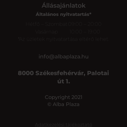
Állásajánlatok
Általános nyitvatartás*
Hétfő – Szombat
09:00 – 20:00
Vasárnap
10:00 – 19:00
*Az üzletek nyitvatartása eltérő lehet.
info@albaplaza.hu
8000 Székesfehérvár, Palotai
út 1.
Copyright 2021
© Alba Plaza
Adatkezelési tájékoztató