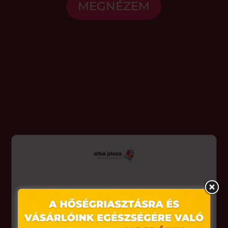
MEGNÉZEM
Ez az oldal sütiket használ
Weboldalunkon „cookie"-kat (továbbiakban „süti")