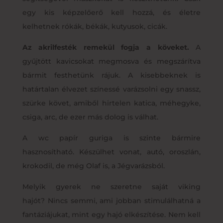
egy kis képzelőerő kell hozzá, és életre
kelhetnek rókák, békák, kutyusok, cicák.
Az akrilfesték remekül fogja a köveket.
A
gyűjtött kavicsokat megmosva és megszárítva
bármit festhetünk rájuk. A kisebbeknek is
határtalan élvezet színessé varázsolni egy snassz,
szürke követ, amiből hirtelen katica, méhegyke,
csiga, arc, de ezer más dolog is válhat.
A wc papír guriga is szinte bármire
hasznosítható. Készülhet vonat, autó, oroszlán,
krokodil, de még Olaf is, a Jégvarázsból.
Melyik gyerek ne szeretne saját viking
hajót? Nincs semmi, ami jobban stimulálhatná a
fantáziájukat, mint egy hajó elkészítése. Nem kell