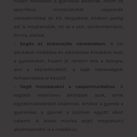
hiszen miközben a gyerekek alkotnak, finom és
specifikus mozdulatokat végeznek
szerszámokkal és kis tárgyakkal, közben pedig
azt is megtanulják, mi az a szín, színkombináció,
forma, alakzat.
–
Segíts az önbecsülés növelésében
. A kis
alkotások kitalálása és elkészítése büszkévé teszi
a gyerekeket, hiszen jó ránézni arra a dologra,
ami a képzeletükből, a saját képességeik
felhasználásával készült.
–
Segít hozzászokni a csapatmunkához
. A
legjobb kézműves alkotások azok, amik
együttműködésből születnek. Amikor a gyerek a
gyerekkel, a gyerek a szülővel együtt alkot
valamit. A közös munka segít megtanulni
alkalmazkodni is a másikhoz.