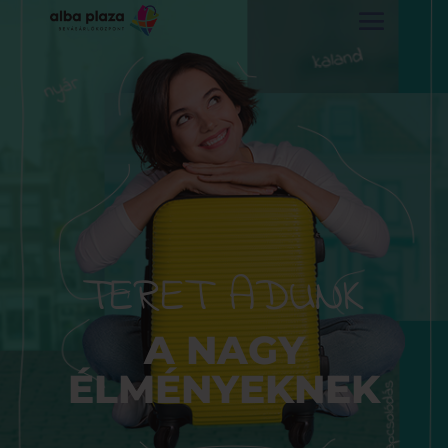
TERET ADUNK
A NAGY
ÉLMÉNYEKNEK