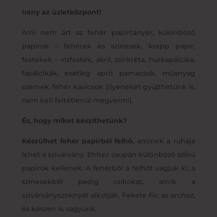
Irány az üzletközpont!
Ami nem árt az fehér papírtányér, különböző
papírok – fehérek és színesek, krepp papír,
festékek – vízfesték, akril, zsírkréta, hurkapálcika,
fapálcikák, esetleg apró pamacsok, műanyag
szemek, fehér kavicsok (ilyeneket gyűjthetünk is,
nem kell feltétlenül megvenni).
És, hogy miket készíthetünk?
Készülhet fehér papírból felhő,
aminek a ruhája
lehet a szivárvány. Ehhez csupán különböző színű
papírok kellenek. A fehérből a felhőt vágjuk ki, a
színesekből pedig csíkokat, amik a
szivárványszoknyát alkotják. Fekete filc az archoz,
és készen is vagyunk.