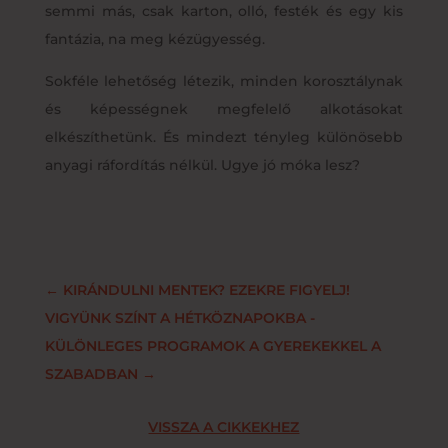
semmi más, csak karton, olló, festék és egy kis
fantázia, na meg kézügyesség.
Sokféle lehetőség létezik, minden korosztálynak
és képességnek megfelelő alkotásokat
elkészíthetünk. És mindezt tényleg különösebb
anyagi ráfordítás nélkül. Ugye jó móka lesz?
←
KIRÁNDULNI MENTEK? EZEKRE FIGYELJ!
VIGYÜNK SZÍNT A HÉTKÖZNAPOKBA -
KÜLÖNLEGES PROGRAMOK A GYEREKEKKEL A
SZABADBAN
→
VISSZA A CIKKEKHEZ