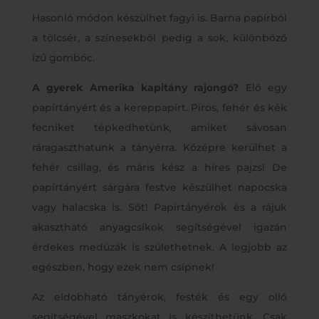
Hasonló módon készülhet fagyi is. Barna papírból
a tölcsér, a színesekből pedig a sok, különböző
ízű gombóc.
A gyerek Amerika kapitány rajongó?
Elő egy
papírtányért és a kereppapírt. Piros, fehér és kék
fecniket tépkedhetünk, amiket sávosan
ráragaszthatunk a tányérra. Középre kerülhet a
fehér csillag, és máris kész a híres pajzs! De
papírtányért sárgára festve készülhet napocska
vagy halacska is. Sőt! Papírtányérok és a rájuk
akasztható anyagcsíkok segítségével igazán
érdekes medúzák is születhetnek. A legjobb az
egészben, hogy ezek nem csípnek!
Az eldobható tányérok, festék és egy olló
segítségével maszkokat is készíthetünk. Csak