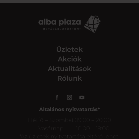
Üzletek
Akciók
Aktualitások
Rólunk
Általános nyitvatartás*
Hétfő – Szombat
09:00 – 20:00
Vasárnap
10:00 – 19:00
*Az üzletek nyitvatartása eltérő lehet.