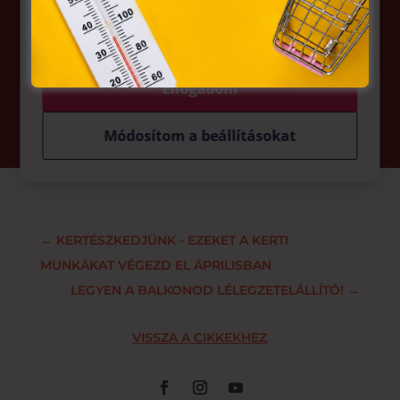
felhasználó számítógépén vagy egyéb eszközén történő
tárolásához a felhasználók hozzájárulását kell kérniük.
Tovább a játék oldalára
Elfogadom
Módosítom a beállításokat
←
KERTÉSZKEDJÜNK - EZEKET A KERTI
MUNKÁKAT VÉGEZD EL ÁPRILISBAN
LEGYEN A BALKONOD LÉLEGZETELÁLLÍTÓ!
→
VISSZA A CIKKEKHEZ