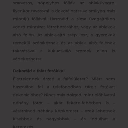
szarvasos, hópelyhes fóliák az ablaküvegre.
Ilyenkor tavasszal is dekorálhatsz valamilyen más
mintájú fóliával. Használd a sima üvegajtókon
vonzó mintázat létrehozásához, vagy az ablakok
alsó felén. Az ablak-ajtó szép lesz, a gyerekek
remekül szórakoznak és az ablak alsó felének
takarásával a kukucskáló szemek ellen is
védekezhetsz.
Dekoráld a falat fotókkal
Élettelennek érzed a falfelületet? Miért nem
használod fel a telefonodban tárolt fotókat
dekorációhoz? Nincs más dolgod, mint előhívatni
néhány fotót – akár fekete-fehérben is –
vásárolnod néhány képkeretet – ezek lehetnek
kisebbek és nagyobbak – és indulhat a
keretezés.