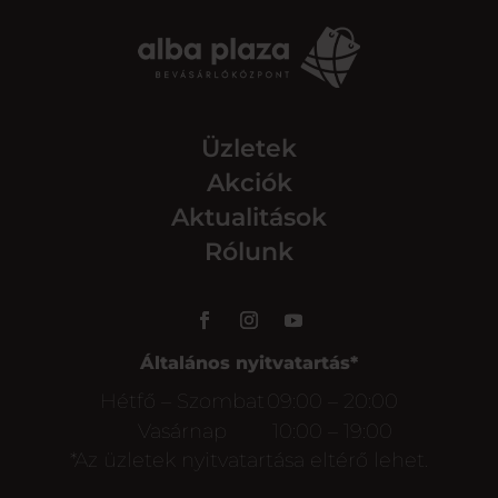
Üzletek
Akciók
Aktualitások
Rólunk
Általános nyitvatartás*
Hétfő – Szombat
09:00 – 20:00
Vasárnap
10:00 – 19:00
*Az üzletek nyitvatartása eltérő lehet.