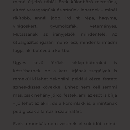
menő útjelző táblái. Ezek különböző méretűek,
eltérő vastagságúak és színűek lehetnek – minél
rikítóbb, annál jobb. Írd rá: répa, hagyma,
virágoskert, gyümölcsfák, veteményes.
Mutassanak az irányjelzők mindenfelé. Az
útbaigazítás igazán menő lesz, mindenki imádni
fogja, aki betéved a kertbe.
Ügyes kezű férfiak raklap-bútorokat is
készíthetnek, de a kert útjának szegélyeit is
remekül ki lehet dekorálni, például kézzel festett
színes-díszes kövekkel. Ehhez nem kell semmi
más, csak néhány jó kő, festék, ami az esőt is bírja
– jó lehet az akril, de a körömlakk is, a mintának
pedig csak a fantázia szab határt.
Ezek a munkák nem vesznek el sok időt, mind-