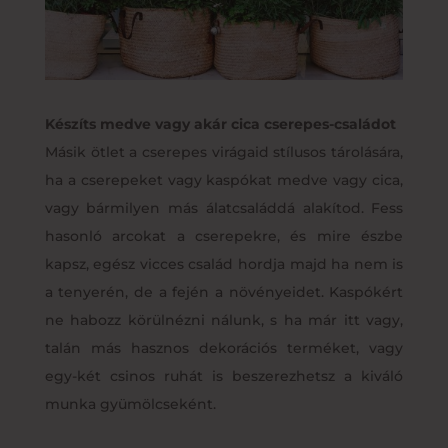
Készíts medve vagy akár cica cserepes-családot
Másik ötlet a cserepes virágaid stílusos tárolására,
ha a cserepeket vagy kaspókat medve vagy cica,
vagy bármilyen más álatcsaláddá alakítod. Fess
hasonló arcokat a cserepekre, és mire észbe
kapsz, egész vicces család hordja majd ha nem is
a tenyerén, de a fején a növényeidet. Kaspókért
ne habozz körülnézni nálunk, s ha már itt vagy,
talán más hasznos dekorációs terméket, vagy
egy-két csinos ruhát is beszerezhetsz a kiváló
munka gyümölcseként.