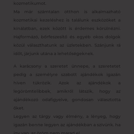
kozmetikumot.
Ma már számtalan otthon is alkalmazható
kozmetikai kezeléshez is találunk eszközöket a
kínálatban, ezek között is érdemes körülnézni.
Hajformázó, bőrfeszesítő és egyéb okos dolgok
közül választhatunk az üzletekben. Szánjunk rá
időt, járjunk utána a lehetőségeknek.
A karácsony a szeretet ünnepe, a szeretetet
pedig a személyre szabott ajándékok igazán
híven tükrözik. Azok az ajándékok a
legörömtelibbek, amikről látszik, hogy az
ajándékozó odafigyelve, gondosan választotta
őket.
Legyen az tárgy vagy élmény, a lényeg, hogy
igazán benne legyen az ajándékban a szívünk. ha
így van, az öröm nem marad el.