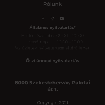
Rólunk
Általános nyitvatartás*
Hétfő – Szombat
09:00 – 20:00
Vasárnap
10:00 – 19:00
*Az üzletek nyitvatartása eltérő lehet.
Őszi ünnepi nyitvatartás
8000 Székesfehérvár, Palotai
út 1.
Copyright 2021