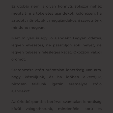
Ez utóbbi nem is olyan könnyű. Sokszor nehéz
megtalálni a tökéletes ajándékot, különösen, ha
az adott nőnek, akit megajándékozni szeretnénk
mindene megvan.
Mert milyen is egy jó ajándék? Legyen ötletes,
legyen élvezetes, ne pazaroljon sok helyet, ne
legyen teljesen felesleges kacat. Okozzon valódi
örömöt.
Szerencsére azért számtalan lehetőség van arra,
hogy készüljünk, és ha időben elkezdjük,
biztosan találunk igazán személyre szóló
ajándékot.
Az üzletközpontba betérve számtalan lehetőség
közül válogathatunk, mindenféle korú és