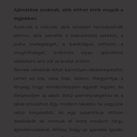
Ajándékok azoknak, akik otthon érzik maguk a
legjobban
Azoknak a nőknek, akik szívesen tartózkodnak
otthon, akik szeretik a bekuckózós estéket, a
puha melegséget, a barátságos otthont, a
meghittséget, érdemes olyan ajándékot
választani, ami ezt az érzést erősíti.
Remek választás lehet bármilyen lakáskiegészítő.
Lehet ez óra, váza, kép, szobor, illatgyertya, a
lényeg, hogy mindenképpen egyedi legyen, és
illeszkedjen az adott illető személyiségéhez és a
lakás stílusához. Egy modern lakásba ne vegyünk
retro kiegészítőt, és egy autentikus otthon
összképét se rontsuk el extra modern tárgy
ajándékozásával. Ahhoz, hogy az ajándék igazán