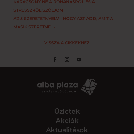
KARÁCSONY NE A ROHANÁSRÓL ÉS A
STRESSZRŐL SZÓLJON
AZ 5 SZERETETNYELV - HOGY AZT ADD, AMIT A
MÁSIK SZERETNE
→
VISSZA A CIKKEKHEZ
Üzletek
Akciók
Aktualitások