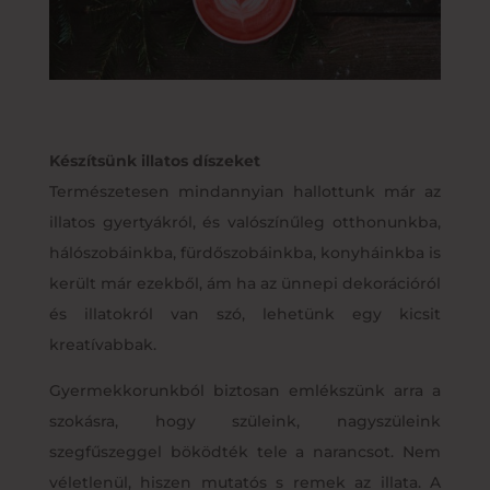
Készítsünk illatos díszeket
Természetesen mindannyian hallottunk már az
illatos gyertyákról, és valószínűleg otthonunkba,
hálószobáinkba, fürdőszobáinkba, konyháinkba is
került már ezekből, ám ha az ünnepi dekorációról
és illatokról van szó, lehetünk egy kicsit
kreatívabbak.
Gyermekkorunkból biztosan emlékszünk arra a
szokásra, hogy szüleink, nagyszüleink
szegfűszeggel böködték tele a narancsot. Nem
véletlenül, hiszen mutatós s remek az illata. A