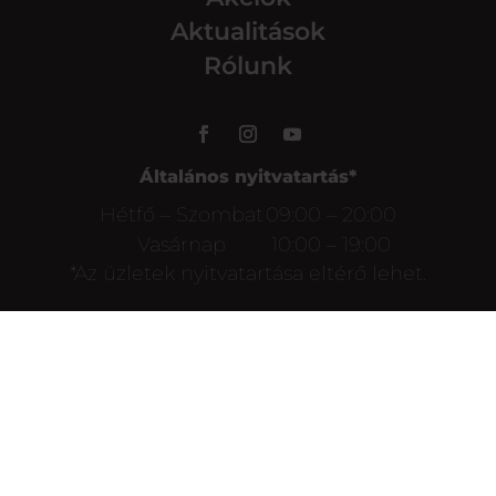
Aktualitások
Rólunk
Általános nyitvatartás*
Hétfő – Szombat
09:00 – 20:00
Vasárnap
10:00 – 19:00
*Az üzletek nyitvatartása eltérő lehet.
Őszi ünnepi nyitvatartás
8000 Székesfehérvár, Palotai
út 1.