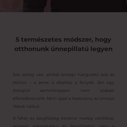
5 természetes módszer, hogy
otthonunk ünnepillatú legyen
Sok dolog van, amitől ünnepi hangulatú lesz az
otthon – a zene, a díszítés, a fények. Ám egy
dologról semmiképpen nem szabad
elfeledkeznünk. Nem igazi a karácsony az ünnepi
illatok nélkül.
A fahéj és szegfűszeg keverve meleg vaníliával,
ánizzsal, mézeskalács és fenyőillattal, vagy a