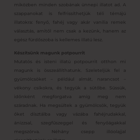
miközben minden szobának ünnepi illatot ad. A
szappanokat is felfrissíthetjük téli témájú
illatokra: fenyő, fahéj vagy akár vanília remek
választás, amitől nem csak a kezünk, hanem az
egész fürdőszoba is kellemes illatú lesz.
Készítsünk magunk potpourrit
Mutatós és isteni illatú potpourrit otthon mi
magunk is összeállíthatunk. Szeleteljük fel a
gyümölcsöket – például almát, narancsot –
vékony csíkokra, és tegyük a sütőbe. Süssük,
időnként megforgatva amíg meg nem
száradnak. Ha megsültek a gyümölcsök, tegyük
őket dísztálba vagy vázába fahéjrudakkal,
ánizzsal, szegfűszeggel és fenyőágakkal
megszórva. Néhány csepp illóolajjal