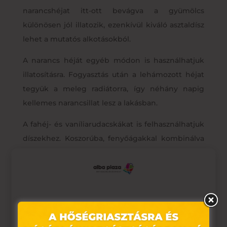
narancshéjat itt-ott bevágva a gyümölcs
különösen jól illatozik, ezenkívül kiváló asztaldísz
lehet a mutatós alkotásokból.
A narancs héját egyéb módon is használhatjuk
illatosításra. Fogyasztás után a lehámozott héjat
tegyük a meleg radiátorra, így néhány napig
kellemes narancsillat lesz a lakásban.
A fahéj- és vaníliarudacskákat is felhasználhatjuk
díszekhez. Koszorúba, fenyőágakkal kombinálva
kedves díszek készíthetők belőlük, amik
felakasztva, vagy asztalon is éreztetik hatásuk.
Süssünk finom karácsonyi süteményeket
Nincs hatásosabb, mint amikor a frissen sült
Ez az oldal sütiket használ
sütemények, mézeskalács illata lengi be a lakást.