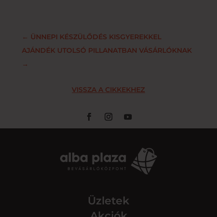
←
ÜNNEPI KÉSZÜLŐDÉS KISGYEREKKEL
AJÁNDÉK UTOLSÓ PILLANATBAN VÁSÁRLÓKNAK
→
VISSZA A CIKKEKHEZ
Üzletek
Akciók