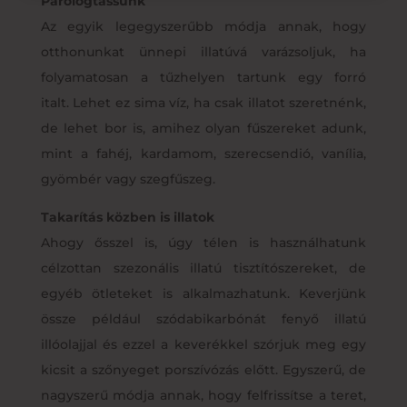
Párologtassunk
Az egyik legegyszerűbb módja annak, hogy
otthonunkat ünnepi illatúvá varázsoljuk, ha
folyamatosan a tűzhelyen tartunk egy forró
italt. Lehet ez sima víz, ha csak illatot szeretnénk,
de lehet bor is, amihez olyan fűszereket adunk,
mint a fahéj, kardamom, szerecsendió, vanília,
gyömbér vagy szegfűszeg.
Takarítás közben is illatok
Ahogy ősszel is, úgy télen is használhatunk
célzottan szezonális illatú tisztítószereket, de
egyéb ötleteket is alkalmazhatunk. Keverjünk
össze például szódabikarbónát fenyő illatú
illóolajjal és ezzel a keverékkel szórjuk meg egy
kicsit a szőnyeget porszívózás előtt. Egyszerű, de
nagyszerű módja annak, hogy felfrissítse a teret,