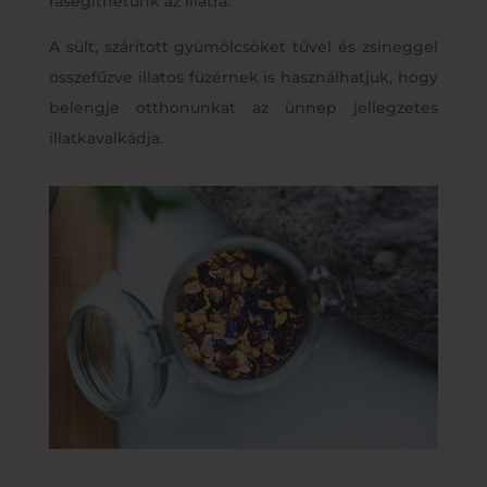
rásegíthetünk az illatra.
A sült, szárított gyümölcsöket tűvel és zsineggel
összefűzve illatos füzérnek is használhatjuk, hogy
belengje otthonunkat az ünnep jellegzetes
illatkavalkádja.