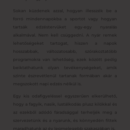
Sokan küzdenek azzal, hogyan illesszék be a
forró mindennapokba a sportot vagy hogyan
tartsák edzéstervüket egy-egy nyaralás
alkalmával. Nem kell csüggedni. A nyár remek
lehetőségeket tartogat, hiszen a napok
hosszabbak, változatosabb, szórakoztatóbb
programokra van lehetőség, ezek között pedig
beiktathatunk olyan tevékenységeket, amik
szinte észrevétlenül tartanak formában akár a
megszokott napi edzés nélkül is.
Egy kis odafigyeléssel egyszerűen elkerülhető,
hogy a fagyik, nasik, lustálkodás plusz kilókkal és
az ezekből adódó fáradsággal terheljék meg a
szervezetünk és a nyarunk, és könnyedén fittek
maradhatunk az év legmelegebb szakaszában is.