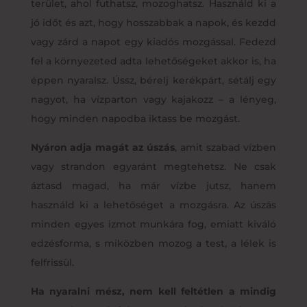
terület, ahol futhatsz, mozoghatsz. Használd ki a
jó időt és azt, hogy hosszabbak a napok, és kezdd
vagy zárd a napot egy kiadós mozgással. Fedezd
fel a környezeted adta lehetőségeket akkor is, ha
éppen nyaralsz. Ússz, bérelj kerékpárt, sétálj egy
nagyot, ha vízparton vagy kajakozz – a lényeg,
hogy minden napodba iktass be mozgást.
Nyáron adja magát az úszás
, amit szabad vízben
vagy strandon egyaránt megtehetsz. Ne csak
áztasd magad, ha már vízbe jutsz, hanem
használd ki a lehetőséget a mozgásra. Az úszás
minden egyes izmot munkára fog, emiatt kiváló
edzésforma, s miközben mozog a test, a lélek is
felfrissül.
Ha nyaralni mész, nem kell feltétlen a mindig