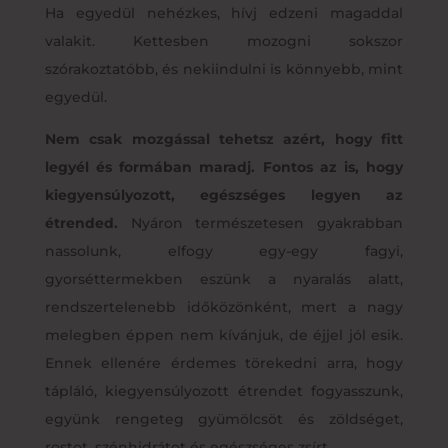
Ha egyedül nehézkes, hívj edzeni magaddal
valakit. Kettesben mozogni sokszor
szórakoztatóbb, és nekiindulni is könnyebb, mint
egyedül.
Nem csak mozgással tehetsz azért, hogy fitt
legyél és formában maradj. Fontos az is, hogy
kiegyensúlyozott, egészséges legyen az
étrended.
Nyáron természetesen gyakrabban
nassolunk, elfogy egy-egy fagyi,
gyorséttermekben eszünk a nyaralás alatt,
rendszertelenebb időközönként, mert a nagy
melegben éppen nem kívánjuk, de éjjel jól esik.
Ennek ellenére érdemes törekedni arra, hogy
tápláló, kiegyensúlyozott étrendet fogyasszunk,
együnk rengeteg gyümölcsöt és zöldséget,
rostot, szénhidrátot és egészséges zsírt.