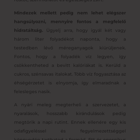
Mindezek mellett pedig nem lehet elégszer
hangsúlyozni, mennyire fontos a megfelelő
hidratáltság.
Ügyelj arra, hogy igyál két vagy
három liter folyadékot naponta, hogy a
testedben lévő méreganyagok kiürüljenek.
Fontos, hogy a folyadék víz legyen, így
csökkentheted a bevitt kalóriákat is. Kerüld a
cukros, szénsavas italokat. Több víz fogyasztása az
éhségérzetet is elnyomja, így elmaradnak a
felesleges nasik.
A nyári meleg megterheli a szervezetet, a
nyaralások, hosszabb kirándulások pedig
megtörik a napi rutint. Ennek ellenére egy kis
odafigyeléssel és fegyelmezettséggel
könnyedén tarthatod a formád, fitt és energikus