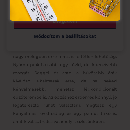
tárolásához a felhasználók hozzájárulását kell kérniük.
Elfogadom
Módosítom a beállításokat
Nem kellenek a napi hosszú edzések
, hiszen a
nagy melegben erre nincs is feltétlen lehetőség.
Nyáron praktikusabb egy rövid, de intenzívebb
mozgás. Reggel és este, a hűvösebb órák
kiválóan alkalmasak erre, de ha neked
kényelmesebb, mehetsz légkondicionált
edzőterembe is. Az edzéshez érdemes könnyű, jó
légáteresztő ruhát választani, megteszi egy
kényelmes rövidnadrág és egy pamut trikó is,
amit kiválaszthatsz valamelyik üzletünkben.