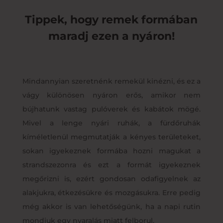
Tippek, hogy remek formában
maradj ezen a nyáron!
Mindannyian szeretnénk remekül kinézni, és ez a
vágy különösen nyáron erős, amikor nem
bújhatunk vastag pulóverek és kabátok mögé.
Mivel a lenge nyári ruhák, a fürdőruhák
kíméletlenül megmutatják a kényes területeket,
sokan igyekeznek formába hozni magukat a
strandszezonra és ezt a formát igyekeznek
megőrizni is, ezért gondosan odafigyelnek az
alakjukra, étkezésükre és mozgásukra. Erre pedig
még akkor is van lehetőségünk, ha a napi rutin
mondjuk egy nyaralás miatt felborul.