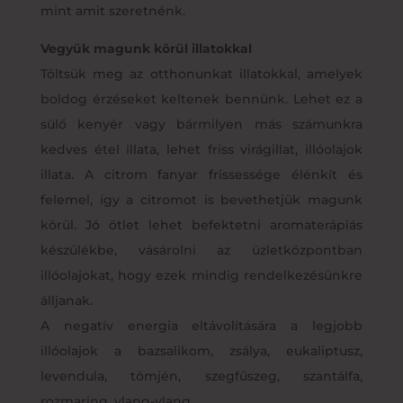
mint amit szeretnénk.
Vegyük magunk körül illatokkal
Töltsük meg az otthonunkat illatokkal, amelyek
boldog érzéseket keltenek bennünk. Lehet ez a
sülő kenyér vagy bármilyen más számunkra
kedves étel illata, lehet friss virágillat, illóolajok
illata. A citrom fanyar frissessége élénkít és
felemel, így a citromot is bevethetjük magunk
körül. Jó ötlet lehet befektetni aromaterápiás
készülékbe, vásárolni az üzletközpontban
illóolajokat, hogy ezek mindig rendelkezésünkre
álljanak.
A negatív energia eltávolítására a legjobb
illóolajok a bazsalikom, zsálya, eukaliptusz,
levendula, tömjén, szegfűszeg, szantálfa,
rozmaring, ylang-ylang.