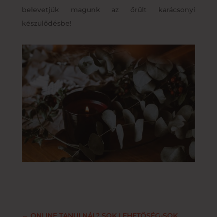
belevetjük magunk az őrült karácsonyi
készülődésbe!
←
ONLINE TANULNÁL? SOK LEHETŐSÉG-SOK