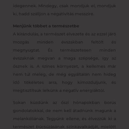
idegennek. Mindegy, csak mondjuk el, mondjuk
ki, hadd szálljon a negativitás messzire.
Menjünk többet a természetbe
A kirándulás, a természet élvezete és az ezzel járó
mozgás minden évszakban feltölt és
megnyugtat. És természetesen minden
évszaknak megvan a maga szépsége, így az
ősznek is. A színes környezet, a kellemes már
nem túl meleg, de még egyáltalán nem hideg
idő tökéletes arra, hogy kimozduljunk, és
megtisztítsuk lelkünk a negatív energiáktól.
Sokan küzdünk az őszi hónapokban borús
gondolatokkal, de nem kell átadnunk magunk a
melankóliának. Tegyünk ellene, és élvezzük ki a
természet búcsúzásának színkavalkádját, mielőtt