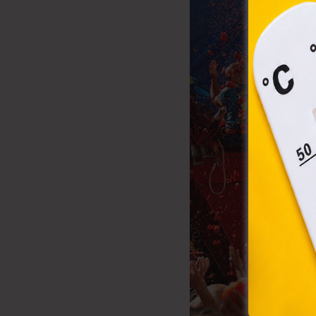
össze
vala
webl
hasz
eszkö