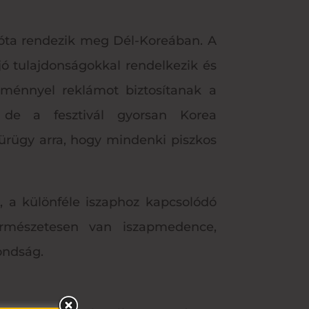
8 óta rendezik meg Dél-Koreában. A
jó tulajdonságokkal rendelkezik és
eménnyel reklámot biztosítanak a
 de a fesztivál gyorsan Korea
ürügy arra, hogy mindenki piszkos
, a különféle iszaphoz kapcsolódó
természetesen van iszapmedence,
ondság.