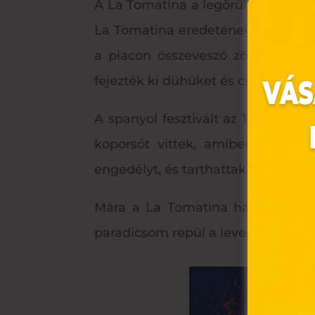
A La Tomatina a legőrültebb span
La Tomatina eredetének sok változ
a piacon összevesző zöldségesek 
fejezték ki dühüket és csalódottság
A spanyol fesztivált az 1950 -es é
koporsót vittek, amiben óriási 
engedélyt, és tarthattak fesztivált.
Ez 
Mára a La Tomatina hatalmas turis
Webo
paradicsom repül a levegőben. El 
fájl
hozzá
A „s
elek