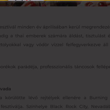
fesztivál minden év áprilisában kerül megrendez
indig a thai emberek számára áldást, tisztulást é
ztolyokkal vagy vödör vízzel felfegyverkezve ál
ékok parádéja, professzionális táncosok fellépés
evada
 körülötte lévő rejtélyek ellenére a Burnin
sztiválja. Színhelye Black Rock City, Nevadáb