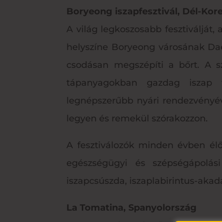
Boryeong iszapfesztivál, Dél-Kor
A világ legkoszosabb fesztiválját
helyszíne Boryeong városának Daec
csodásan megszépíti a bőrt. A s
tápanyagokban gazdag iszap f
legnépszerűbb nyári rendezvényév
legyen és remekül szórakozzon.
A fesztiválozók minden évben élő
egészségügyi és szépségápolási
iszapcsúszda, iszaplabirintus-akad
La Tomatina, Spanyolország