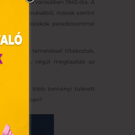
eznek Buñol városában 1945 óta. A
tlan csínytevéséből, mások szerint
 régen a városlakók paradicsommal
yiek gúnyos temetéssel tiltakoztak,
t játszottak, végül megkapták az
válra, ahol több tonnányi túlérett
olyan
 paradicsomban?
az Ön
y, az
ommal