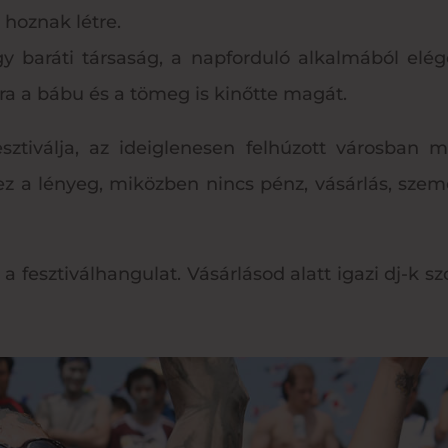
 hoznak létre.
gy baráti társaság, a napforduló alkalmából elég
ára a bábu és a tömeg is kinőtte magát.
ztiválja, az ideiglenesen felhúzott városban m
ez a lényeg, miközben nincs pénz, vásárlás, szem
 fesztiválhangulat. Vásárlásod alatt igazi dj-k szo