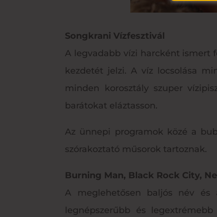
Songkrani Vízfesztivál
A legvadabb vízi harcként ismert 
kezdetét jelzi. A víz locsolása m
minden korosztály szuper vízipis
barátokat eláztasson.
Az ünnepi programok közé a bubor
szórakoztató műsorok tartoznak.
Burning Man, Black Rock City, N
A meglehetősen baljós név és a
legnépszerűbb és legextrémebb fe