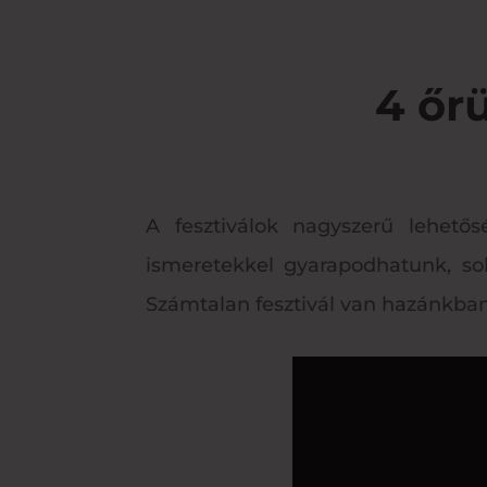
4 őrü
A fesztiválok nagyszerű lehető
ismeretekkel gyarapodhatunk, sok
Számtalan fesztivál van hazánkban