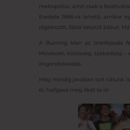
metropolisz, amit csak a fesztiválra
Eredete 1986-ra tehető, amikor e
rögtönzött, fából készült bábut. M
A Burning Man az önkifejezés fes
Művészet, közösség, szabadság – 
öngondoskodás.
Még mindig javában tart nálunk is a
el, hallgasd meg őket te is!