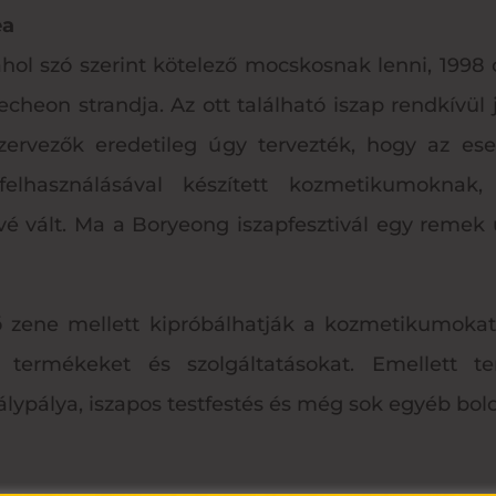
ea
, ahol szó szerint kötelező mocskosnak lenni, 199
heon strandja. Az ott található iszap rendkívül 
zervezők eredetileg úgy tervezték, hogy az es
elhasználásával készített kozmetikumoknak,
é vált. Ma a Boryeong iszapfesztivál egy remek 
 zene mellett kipróbálhatják a kozmetikumokat
 termékeket és szolgáltatásokat. Emellett 
álypálya, iszapos testfestés és még sok egyéb bol