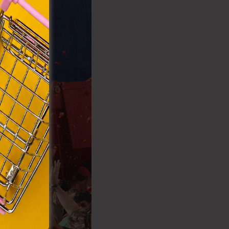
rvény,
 Azon
ütik"
egyéb
k.