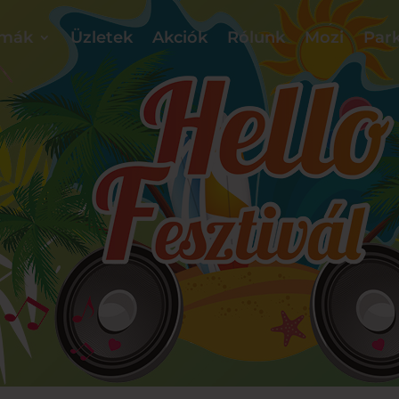
mák
Üzletek
Akciók
Rólunk
Mozi
Park