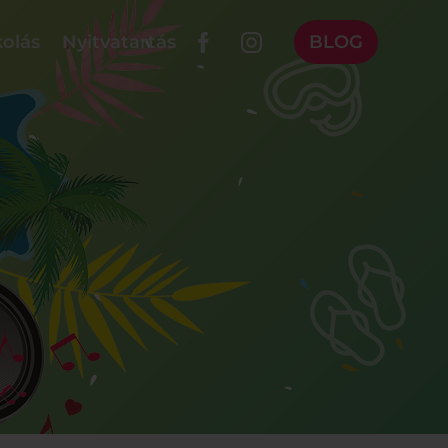
olás
Nyitvatartás
BLOG