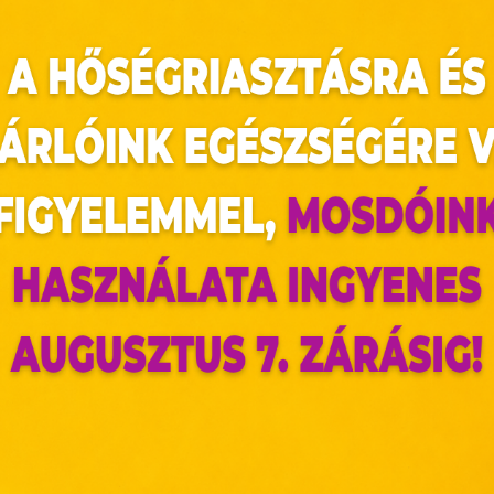
yol fesztivál, amit minden év augusztusában rend
ata létezik. Van, akik szerin a gyermekek ártalma
csatájából ered az ötlet, de akad, aki szerint
ukat a városi tanácsosok iránt.
vek nagy részében betiltották, de 1957 -ben a hel
paradicsom volt, a zenekarok pedig gyászinduló
az oldal sütiket használ
ztikai vonzerő, sok ezren látogatnak el a feszti
ldalunkon „cookie"-kat (továbbiakban „süti") alkalmazunk. Ezek 
tudod képzelni, ahogy minden szó szerint úszik a
ok, melyek információt tárolnak webes böngészőjében. Ehhez 
járulása szükséges.
ütiket" az elektronikus hírközlésről szóló 2003. évi C. törvén
tronikus kereskedelmi szolgáltatások, az információs társadal