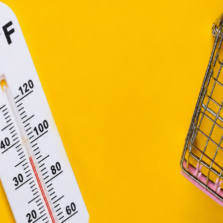
függő szolgáltatások egyes kérdéseiről szóló 2001. évi CVIII. tö
mint az Európai Unió előírásainak megfelelően használjuk.
apoknak, melyek az Európai Unió országain belül működnek, a „s
nálatához, és ezeknek a felhasználó számítógépén vagy 
zén történő tárolásához a felhasználók hozzájárulását kell kérniü
Elfogadom
Módosítom a beállításokat