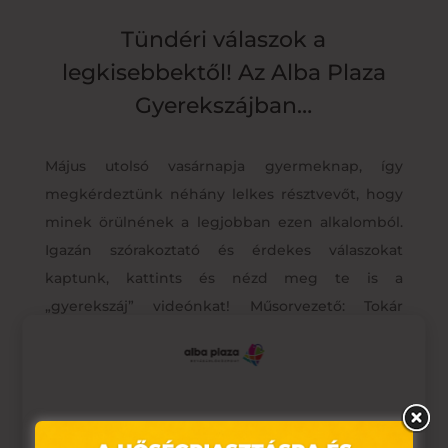
Tündéri válaszok a
legkisebbektől! Az Alba Plaza
Gyerekszájban…
Május utolsó vasárnapja gyermeknap, így
megkérdeztünk néhány lelkes résztvevőt, hogy
minek örülnének a legjobban ezen alkalomból.
Igazán szórakoztató és érdekes válaszokat
kaptunk, kattints és nézd meg te is a
„gyerekszáj” videónkat! Műsorvezető: Tokár
Tamás További érdekes videókért iratkozz fel az
Alba Plaza csatornájára!
Ez az oldal sütiket használ