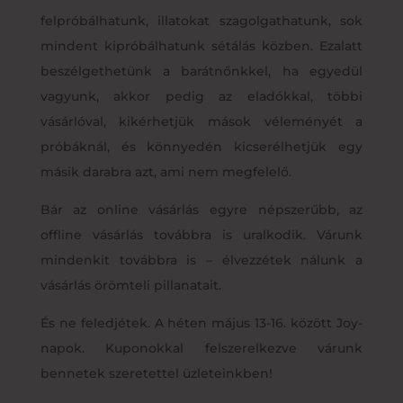
felpróbálhatunk, illatokat szagolgathatunk, sok
mindent kipróbálhatunk sétálás közben. Ezalatt
beszélgethetünk a barátnőnkkel, ha egyedül
vagyunk, akkor pedig az eladókkal, többi
vásárlóval, kikérhetjük mások véleményét a
próbáknál, és könnyedén kicserélhetjük egy
másik darabra azt, ami nem megfelelő.
Bár az online vásárlás egyre népszerűbb, az
offline vásárlás továbbra is uralkodik. Várunk
mindenkit továbbra is – élvezzétek nálunk a
vásárlás örömteli pillanatait.
És ne feledjétek. A héten május 13-16. között Joy-
napok. Kuponokkal felszerelkezve várunk
bennetek szeretettel üzleteinkben!