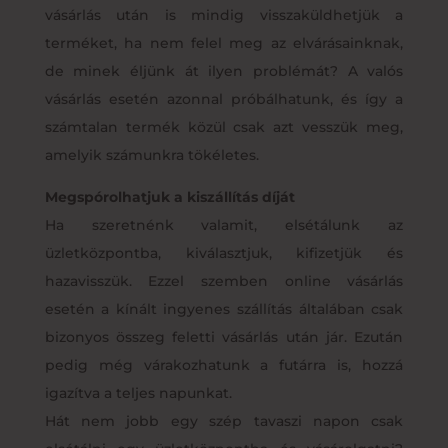
vásárlás után is mindig visszaküldhetjük a
terméket, ha nem felel meg az elvárásainknak,
de minek éljünk át ilyen problémát? A valós
vásárlás esetén azonnal próbálhatunk, és így a
számtalan termék közül csak azt vesszük meg,
amelyik számunkra tökéletes.
Megspórolhatjuk a kiszállítás díját
Ha szeretnénk valamit, elsétálunk az
üzletközpontba, kiválasztjuk, kifizetjük és
hazavisszük. Ezzel szemben online vásárlás
esetén a kínált ingyenes szállítás általában csak
bizonyos összeg feletti vásárlás után jár. Ezután
pedig még várakozhatunk a futárra is, hozzá
igazítva a teljes napunkat.
Hát nem jobb egy szép tavaszi napon csak