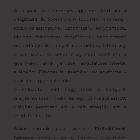
A kaspók után érdemes figyelmet fordítani a
világításra is
. Szerencsére többféle lehetőség
közül választhatunk. Szoborszerű fénygömbök,
ide-oda felaggatott fényfűzérek, napelemmel
működő éjszakai fények csak néhány lehetőség
a sok közül. És akkor még nem esett szó a
gyertyákról, amik igencsak hangulatossá tehetik
a légkört. Ezekhez is vásárolhatunk egyforma –
akár zárt – gyertyatartókat is.
A szabadtéri élet nagy része a hangulat
megteremtésén múlik, és egy jól megválasztott
világítás pontosan ezt a célt szolgálja, ezt a
feladatot tölti be.
Sokan vannak, akik szívesen
főzőcskéznek
kültéren
, amikor az idő ezt lehetővé teszi. Nekik