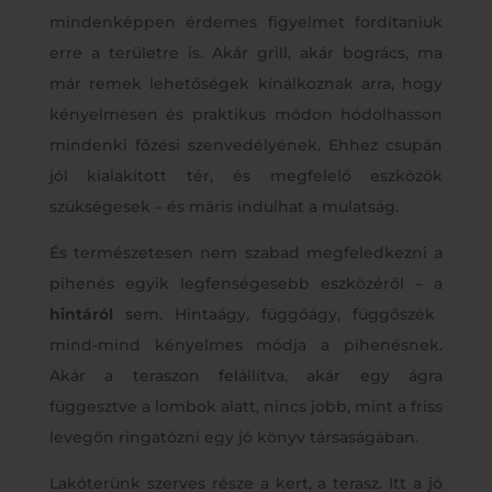
mindenképpen érdemes figyelmet fordítaniuk
erre a területre is. Akár grill, akár bogrács, ma
már remek lehetőségek kínálkoznak arra, hogy
kényelmesen és praktikus módon hódolhasson
mindenki főzési szenvedélyének. Ehhez csupán
jól kialakított tér, és megfelelő eszközök
szükségesek – és máris indulhat a mulatság.
És természetesen nem szabad megfeledkezni a
pihenés egyik legfenségesebb eszközéről – a
hintáról
sem. Hintaágy, függőágy, függőszék
mind-mind kényelmes módja a pihenésnek.
Akár a teraszon felállítva, akár egy ágra
függesztve a lombok alatt, nincs jobb, mint a friss
levegőn ringatózni egy jó könyv társaságában.
Lakóterünk szerves része a kert, a terasz. Itt a jó