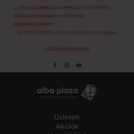
←
ÁTALAKÍTANÁD A NAPPALID? ÍME NÉHÁNY
EGYSZERŰ SZABÁLY A BÚTOROK
ELRENDEZÉSÉHEZ
HOGYAN LEGYÉL STÍLUSOSABB AZ ÚJ ÉVBEN
→
VISSZA A CIKKEKHEZ
Üzletek
Akciók