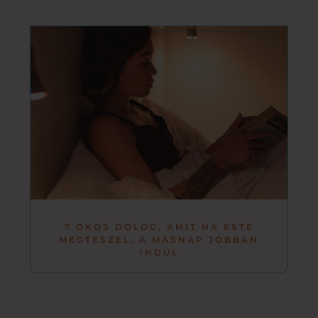
7 OKOS DOLOG, AMIT HA ESTE
MEGTESZEL, A MÁSNAP JOBBAN
INDUL