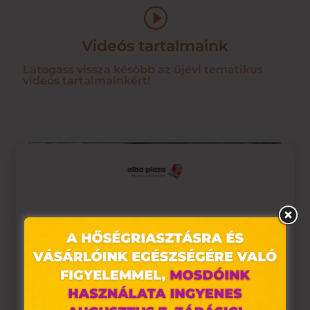
I
Videós tartalmaink
Látogass vissza később az újévi tematikus
videós tartalmainkért!
Ez az oldal sütiket használ
Weboldalunkon „cookie"-kat (továbbiakban „süti")
alkalmazunk. Ezek olyan fájlok, melyek információt tárolnak
webes böngészőjében. Ehhez az Ön hozzájárulása
szükséges.