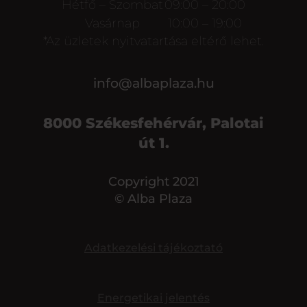
Hétfő – Szombat
09:00 – 20:00
Vasárnap
10:00 – 19:00
*Az üzletek nyitvatartása eltérő lehet.
info@albaplaza.hu
8000 Székesfehérvár, Palotai
út 1.
Copyright 2021
© Alba Plaza
Adatkezelési tájékoztató
Energetikai jelentés