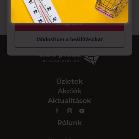
tárolásához a felhasználók hozzájárulását kell kérniük.
Elfogadom
Módosítom a beállításokat
Üzletek
Akciók
Aktualitások
Rólunk