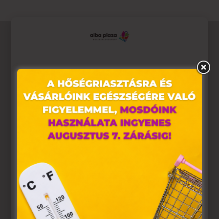
Ez az oldal sütiket használ
Weboldalunkon „cookie"-kat (továbbiakban „süti")
alkalmazunk. Ezek olyan fájlok, melyek információt tárolnak
webes böngészőjében. Ehhez az Ön hozzájárulása
szükséges.
A „sütiket" az elektronikus hírközlésről szóló 2003. évi C.
törvény, az elektronikus kereskedelmi szolgáltatások, az
információs társadalommal összefüggő szolgáltatások
egyes kérdéseiről szóló 2001. évi CVIII. törvény, valamint az
Európai Unió előírásainak megfelelően használjuk. Azon
weblapoknak, melyek az Európai Unió országain belül
működnek, a „sütik" használatához, és ezeknek a
felhasználó számítógépén vagy egyéb eszközén történő