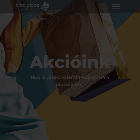
Akcióink
REGIO Játék: Valentin-kupon: -14%
plüsseinkre!