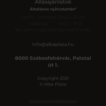
Állásajánlatok
Általános nyitvatartás*
Hétfő – Szombat
09:00 – 20:00
Vasárnap
10:00 – 19:00
*Az üzletek nyitvatartása eltérő lehet.
info@albaplaza.hu
8000 Székesfehérvár, Palotai
út 1.
Copyright 2021
© Alba Plaza
Adatkezelési tájékoztató