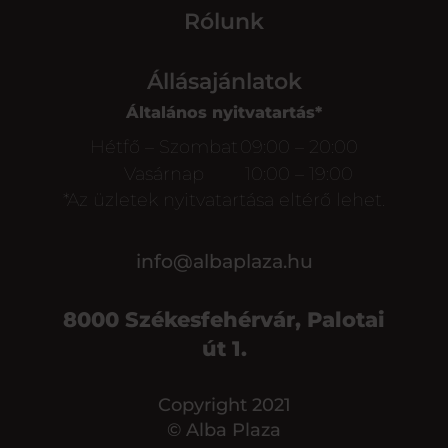
Rólunk
Állásajánlatok
Általános nyitvatartás*
Hétfő – Szombat
09:00 – 20:00
Vasárnap
10:00 – 19:00
*Az üzletek nyitvatartása eltérő lehet.
info@albaplaza.hu
8000 Székesfehérvár, Palotai
út 1.
Copyright 2021
© Alba Plaza