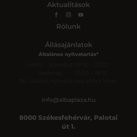
Aktualitások
Rólunk
Állásajánlatok
Általános nyitvatartás*
Hétfő – Szombat
09:00 – 20:00
Vasárnap
10:00 – 19:00
*Az üzletek nyitvatartása eltérő lehet.
info@albaplaza.hu
8000 Székesfehérvár, Palotai
út 1.