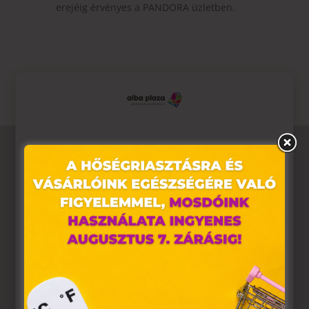
erejéig érvényes a PANDORA üzletben.
Ez az oldal sütiket használ
Weboldalunkon „cookie"-kat (továbbiakban „süti")
alkalmazunk. Ezek olyan fájlok, melyek információt tárolnak
webes böngészőjében. Ehhez az Ön hozzájárulása
szükséges.
A „sütiket" az elektronikus hírközlésről szóló 2003. évi C.
törvény, az elektronikus kereskedelmi szolgáltatások, az
információs társadalommal összefüggő szolgáltatások
egyes kérdéseiről szóló 2001. évi CVIII. törvény, valamint az
Európai Unió előírásainak megfelelően használjuk. Azon