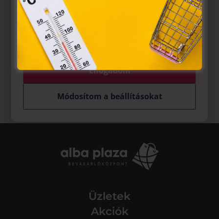
weblapoknak, melyek az Európai Unió országain belül
működnek, a „sütik" használatához, és ezeknek a
felhasználó számítógépén vagy egyéb eszközén történő
tárolásához a felhasználók hozzájárulását kell kérniük.
Elfogadom
Módosítom a beállításokat
Üzletek
Akciók