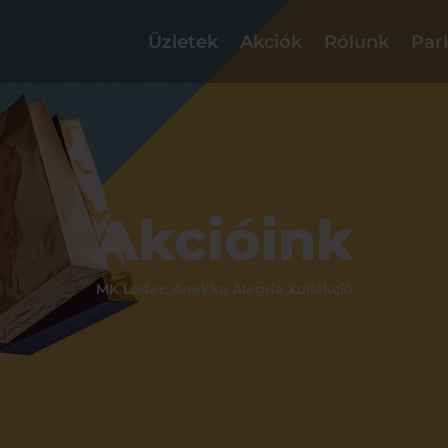
Üzletek
Akciók
Rólunk
Par
Akcióink
MK Leder: Anekke Alegria kollekció