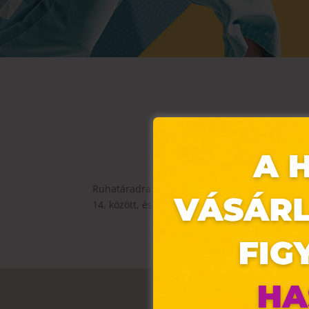
Ruhatáradra ráférne egy kis frissítés? Akkor r
14. között, és mi 20% kedvezményt adunk neked
Ez 