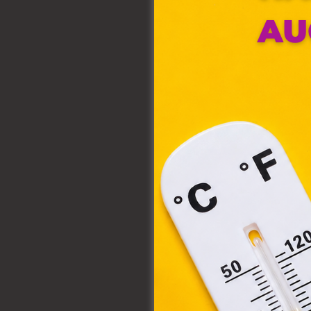
Webo
fájl
hozzá
A „s
elek
össze
vala
webl
hasz
eszkö