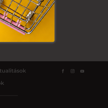
tualitások
ok