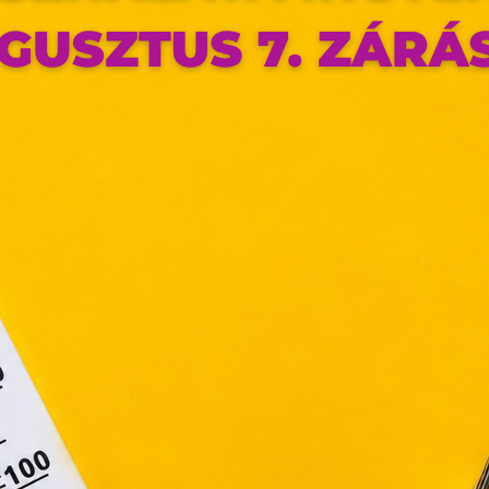
ldalunkon „cookie"-kat (továbbiakban „süti") alkalmazunk. Ezek 
ok, melyek információt tárolnak webes böngészőjében. Ehhez 
járulása szükséges.
ütiket" az elektronikus hírközlésről szóló 2003. évi C. törvén
tronikus kereskedelmi szolgáltatások, az információs társadal
függő szolgáltatások egyes kérdéseiről szóló 2001. évi CVIII. tö
mint az Európai Unió előírásainak megfelelően használjuk.
apoknak, melyek az Európai Unió országain belül működnek, a „s
nálatához, és ezeknek a felhasználó számítógépén vagy 
zén történő tárolásához a felhasználók hozzájárulását kell kérniü
Elfogadom
Módosítom a beállításokat