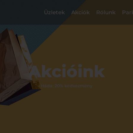
Üzletek
Akciók
Rólunk
Par
Akcióink
Háda: 20% kedvezmény