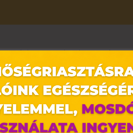
Háda: 20% kedvezmény
emek hétvégi programot tudunk neked ajánlani! Látogass el, kilós va
 a vásárlás végösszegéből! Mi biztosan ott leszünk, várunk Téged 
az oldal sütiket használ