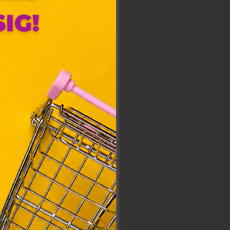
olyan
az Ön
y, az
ommal
rvény,
 Azon
ütik"
egyéb
k.