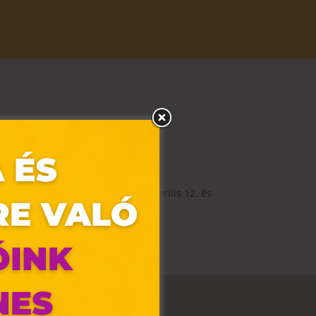
gy darabáras üzletünk egyikébe április 12. és
is!