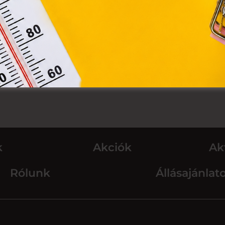
k
Akciók
Ak
Rólunk
Állásajánlat