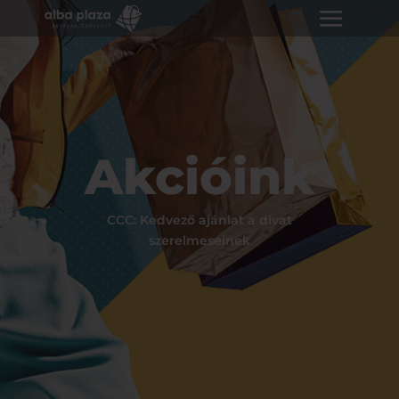
Akcióink
CCC: Kedvező ajánlat a divat
szerelmeseinek