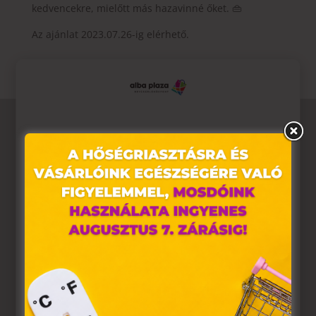
kedvencekre, mielőtt más hazavinné őket. 👜
Az ajánlat 2023.07.26-ig elérhető.
Ez az oldal sütiket használ
Weboldalunkon „cookie"-kat (továbbiakban „süti")
alkalmazunk. Ezek olyan fájlok, melyek információt tárolnak
webes böngészőjében. Ehhez az Ön hozzájárulása
szükséges.
A „sütiket" az elektronikus hírközlésről szóló 2003. évi C.
törvény, az elektronikus kereskedelmi szolgáltatások, az
információs társadalommal összefüggő szolgáltatások
egyes kérdéseiről szóló 2001. évi CVIII. törvény, valamint az
Európai Unió előírásainak megfelelően használjuk. Azon
weblapoknak, melyek az Európai Unió országain belül