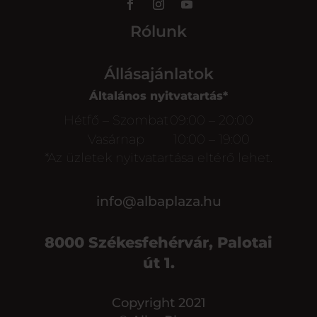
Rólunk
Állásajánlatok
Általános nyitvatartás*
Hétfő – Szombat
09:00 – 20:00
Vasárnap
10:00 – 19:00
*Az üzletek nyitvatartása eltérő lehet.
info@albaplaza.hu
8000 Székesfehérvár, Palotai
út 1.
Copyright 2021