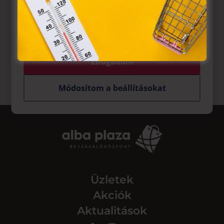
működnek, a „sütik" használatához, és ezeknek a
felhasználó számítógépén vagy egyéb eszközén történő
tárolásához a felhasználók hozzájárulását kell kérniük.
Elfogadom
Módosítom a beállításokat
Üzletek
Akciók
Aktualitások