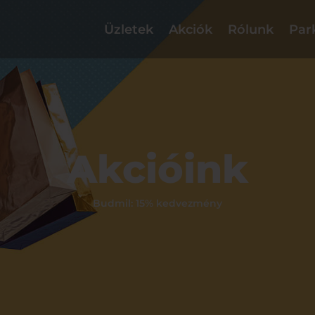
Üzletek
Akciók
Rólunk
Par
Akcióink
Budmil: 15% kedvezmény